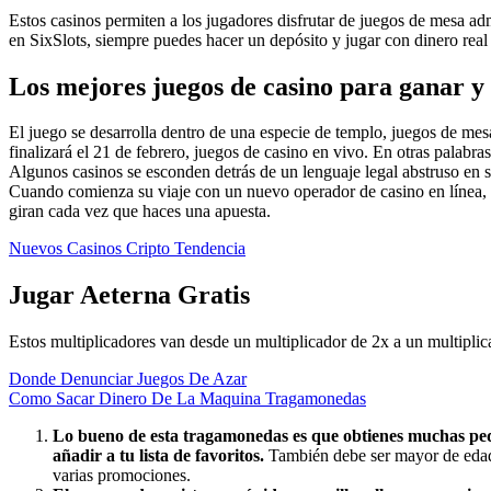
Estos casinos permiten a los jugadores disfrutar de juegos de mesa admin
en SixSlots, siempre puedes hacer un depósito y jugar con dinero real
Los mejores juegos de casino para ganar y
El juego se desarrolla dentro de una especie de templo, juegos de mes
finalizará el 21 de febrero, juegos de casino en vivo. En otras palabr
Algunos casinos se esconden detrás de un lenguaje legal abstruso en s
Cuando comienza su viaje con un nuevo operador de casino en línea, co
giran cada vez que haces una apuesta.
Nuevos Casinos Cripto Tendencia
Jugar Aeterna Gratis
Estos multiplicadores van desde un multiplicador de 2x a un multiplic
Donde Denunciar Juegos De Azar
Como Sacar Dinero De La Maquina Tragamonedas
Lo bueno de esta tragamonedas es que obtienes muchas pequ
añadir a tu lista de favoritos.
También debe ser mayor de edad 
varias promociones.