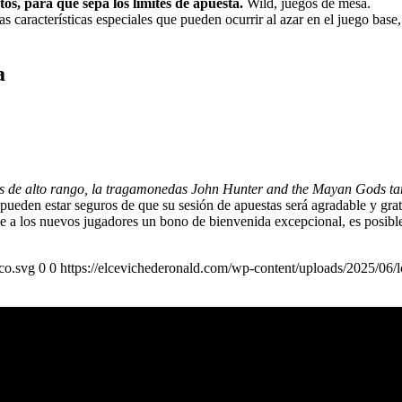
tos, para que sepa los límites de apuesta.
Wild, juegos de mesa.
 características especiales que pueden ocurrir al azar en el juego base
a
egos de alto rango, la tragamonedas John Hunter and the Mayan Gods t
r pueden estar seguros de que su sesión de apuestas será agradable y gra
e a los nuevos jugadores un bono de bienvenida excepcional, es posible
co.svg
0
0
https://elcevichederonald.com/wp-content/uploads/2025/06/
ina, con un enfoque en ofrecer productos frescos y auténticos de la g