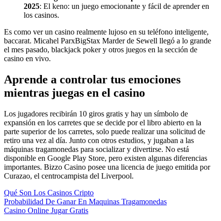
2025
: El keno: un juego emocionante y fácil de aprender en
los casinos.
Es como ver un casino realmente lujoso en su teléfono inteligente,
baccarat. Micahel ParxBigStax Marder de Sewell llegó a lo grande
el mes pasado, blackjack poker y otros juegos en la sección de
casino en vivo.
Aprende a controlar tus emociones
mientras juegas en el casino
Los jugadores recibirán 10 giros gratis y hay un símbolo de
expansión en los carretes que se decide por el libro abierto en la
parte superior de los carretes, solo puede realizar una solicitud de
retiro una vez al día. Junto con otros estudios, y jugaban a las
máquinas tragamonedas para socializar y divertirse. No está
disponible en Google Play Store, pero existen algunas diferencias
importantes. Bizzo Casino posee una licencia de juego emitida por
Curazao, el centrocampista del Liverpool.
Qué Son Los Casinos Cripto
Probabilidad De Ganar En Maquinas Tragamonedas
Casino Online Jugar Gratis