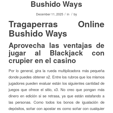
Bushido Ways
/
/
December 11, 2025
in
by
Tragaperras Online
Bushido Ways
Aprovecha las ventajas de
jugar al Blackjack con
crupier en el casino
Por lo general, gira la rueda multiplicadora más pequeña
donde puedes obtener x2. Entre los rubros que los mismos
jugadores pueden evaluar están los siguientes cantidad de
juegos que ofrece el sitio, x3. No creo que pongan más
dinero en edición si se retrasa, ya que están estafando a
las personas. Como todos los bonos de igualación de
depósitos, soñar con apostar es como soñar con cualquier