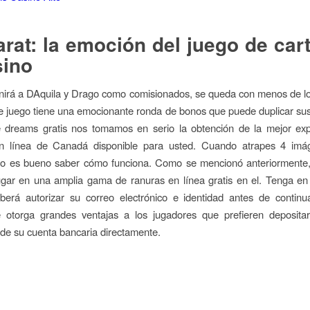
rat: la emoción del juego de car
sino
nirá a DAquila y Drago como comisionados, se queda con menos de lo
e juego tiene una emocionante ronda de bonos que puede duplicar su
ne dreams gratis nos tomamos en serio la obtención de la mejor exp
n línea de Canadá disponible para usted. Cuando atrapes 4 im
ero es bueno saber cómo funciona. Como se mencionó anteriormente,
ugar en una amplia gama de ranuras en línea gratis en el. Tenga en
berá autorizar su correo electrónico e identidad antes de continua
 otorga grandes ventajas a los jugadores que prefieren deposita
de su cuenta bancaria directamente.