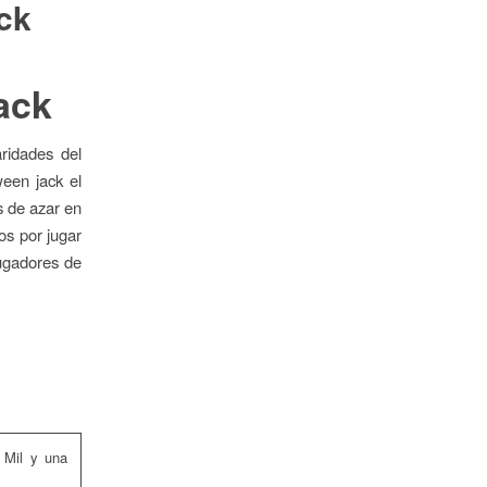
ck
ack
ridades del
ween jack el
s de azar en
os por jugar
jugadores de
 Mil y una