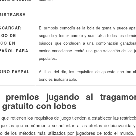
N
GISTRARSE
SCARGAR
El símbolo comodín es la bola de goma y puede apar
EGO DE
segundo y tercer carrete y sustituir a todos los dem
NGO EN
básicos que conducen a una combinación ganador
PAÑOL PARA
casino canadiense tendrá una gran selección de los 
populares.
SINO PAYPAL
Al final del día, los requisitos de apuesta son tan a
bono es inalcanzable.
 premios jugando al tragamo
 gratuito con lobos
 que retienen los requisitos de juego tienden a establecer las restric
que las que comúnmente se adjuntan a las ofertas de bienvenida y 
uno de los métodos más utilizados por jugadores de todo el mundo.