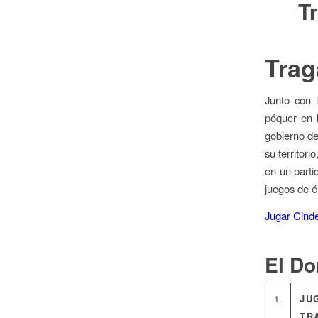
T
Trag
Junto con 
póquer en l
gobierno de
su territor
en un parti
juegos de él
Jugar Cinde
El Do
1.
JU
TR