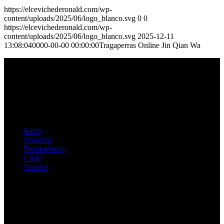
https://elcevichederonald.com/wp-
content/uploads/2025/06/logo_blanco.svg
0
0
https://elcevichederonald.com/wp-
content/uploads/2025/06/logo_blanco.svg
2025-12-11
13:08:04
0000-00-00 00:00:00
Tragaperras Online Jin Qian Wa
El Ceviche de Ronald es un negocio local especializado en comida
marina, con un enfoque en ofrecer productos frescos y auténticos de
la gastronomía peruana.
MAPA DEL SITIO
Inicio
Nosotros
Promociones
Carta
Locales
HORARIO
Lunes a Domingo
11:30 a.m. – 4:30 p.m.