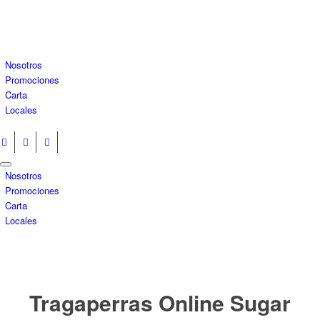
Nosotros
Promociones
Carta
Locales
Nosotros
Promociones
Carta
Locales
Tragaperras Online Sugar