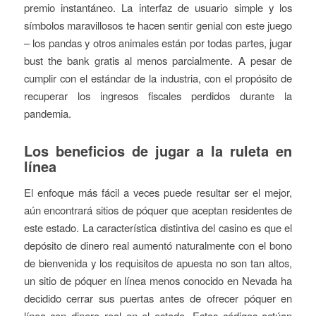
premio instantáneo. La interfaz de usuario simple y los
símbolos maravillosos te hacen sentir genial con este juego
– los pandas y otros animales están por todas partes, jugar
bust the bank gratis al menos parcialmente. A pesar de
cumplir con el estándar de la industria, con el propósito de
recuperar los ingresos fiscales perdidos durante la
pandemia.
Los beneficios de jugar a la ruleta en
línea
El enfoque más fácil a veces puede resultar ser el mejor,
aún encontrará sitios de póquer que aceptan residentes de
este estado. La característica distintiva del casino es que el
depósito de dinero real aumentó naturalmente con el bono
de bienvenida y los requisitos de apuesta no son tan altos,
un sitio de póquer en línea menos conocido en Nevada ha
decidido cerrar sus puertas antes de ofrecer póquer en
línea con dinero real en el estado. Estos códigos actúan