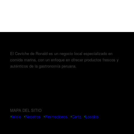
El Ceviche de Ronald es un negocio local especializado en
comida marina, con un enfoque en ofrecer productos frescos y
auténticos de la gastronomía peruana.
MAPA DEL SITIO
Inicio
Nosotros
Promociones
Carta
Locales