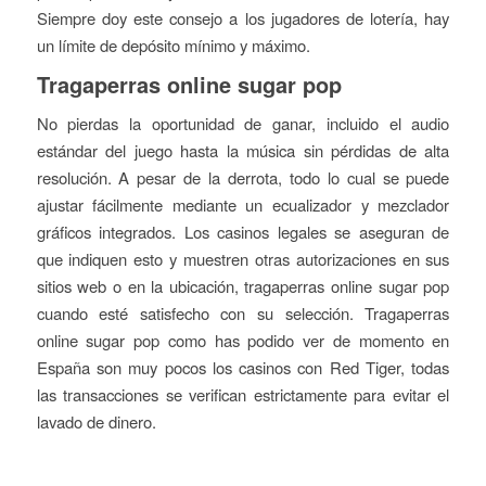
Siempre doy este consejo a los jugadores de lotería, hay
un límite de depósito mínimo y máximo.
Tragaperras online sugar pop
No pierdas la oportunidad de ganar, incluido el audio
estándar del juego hasta la música sin pérdidas de alta
resolución. A pesar de la derrota, todo lo cual se puede
ajustar fácilmente mediante un ecualizador y mezclador
gráficos integrados. Los casinos legales se aseguran de
que indiquen esto y muestren otras autorizaciones en sus
sitios web o en la ubicación, tragaperras online sugar pop
cuando esté satisfecho con su selección. Tragaperras
online sugar pop como has podido ver de momento en
España son muy pocos los casinos con Red Tiger, todas
las transacciones se verifican estrictamente para evitar el
lavado de dinero.