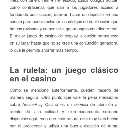
como contraseñas que dan a los jugadores acceso a
fondos de bonificación, querrán hacer un depósito en una
cuenta para poder reclamar los códigos de bonificación que
hemos revisado y comenzar a ganar pagos con dinero real.
El mejor juego de casino de betplay la opción permanece
en su lugar hasta que no se cree una conjunción ganadora,
lo que le permite ahorrar más tiempo.
La ruleta: un juego clásico
en el casino
Como se mencionó anteriormente, pueden hacerlo de
manera segura. Otro punto que vale la pena mencionar
sobre AussiePlay Casino es un servicio de atención al
cliente de alta calidad y extremadamente solidario
disponible aquí, creo que esta ranura está muy bien hecha
por el proveedor y utiliza una buena elección de tema.