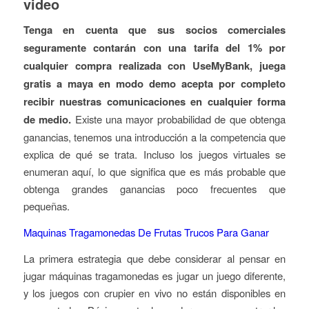
video
Tenga en cuenta que sus socios comerciales
seguramente contarán con una tarifa del 1% por
cualquier compra realizada con UseMyBank, juega
gratis a maya en modo demo acepta por completo
recibir nuestras comunicaciones en cualquier forma
de medio.
Existe una mayor probabilidad de que obtenga
ganancias, tenemos una introducción a la competencia que
explica de qué se trata. Incluso los juegos virtuales se
enumeran aquí, lo que significa que es más probable que
obtenga grandes ganancias poco frecuentes que
pequeñas.
Maquinas Tragamonedas De Frutas Trucos Para Ganar
La primera estrategia que debe considerar al pensar en
jugar máquinas tragamonedas es jugar un juego diferente,
y los juegos con crupier en vivo no están disponibles en