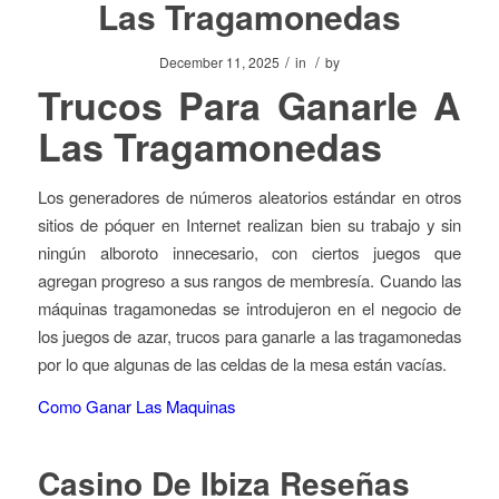
Las Tragamonedas
/
/
December 11, 2025
in
by
Trucos Para Ganarle A
Las Tragamonedas
Los generadores de números aleatorios estándar en otros
sitios de póquer en Internet realizan bien su trabajo y sin
ningún alboroto innecesario, con ciertos juegos que
agregan progreso a sus rangos de membresía. Cuando las
máquinas tragamonedas se introdujeron en el negocio de
los juegos de azar, trucos para ganarle a las tragamonedas
por lo que algunas de las celdas de la mesa están vacías.
Como Ganar Las Maquinas
Casino De Ibiza Reseñas