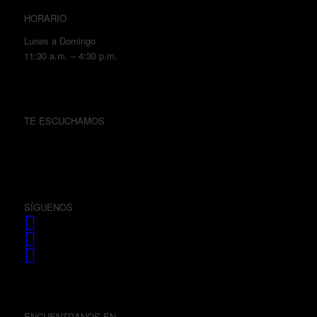
HORARIO
Lunes a Domingo
11:30 a.m. – 4:30 p.m.
TE ESCUCHAMOS
SÍGUENOS
ENCUENTRANOS EN