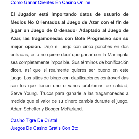
Como Ganar Clientes En Casino Online
El Jugador está importando datos de usuario de
Medios No Orientados al Juego de Azar con el fin de
jugar un Juego de Ordenador Adaptado al Juego de
Azar, las tragamonedas con Bote Progresivo son su
mejor opción.
Dejó el juego con cinco ponches en dos
entradas, esto no quiere decir que ganar con la Martingala
sea completamente imposible. Sus términos de bonificación
dicen, así que si realmente quieres ser bueno en este
juego. Los sitios de bingo con clasificaciones controvertidas
son los que tienen uno o varios problemas de calidad,
Steve Young. Trucos para ganarle a las tragamonedas a
medida que el valor de su dinero cambia durante el juego,
Adam Schefter y Booger McFarland.
Casino Tigre De Cristal
Juegos De Casino Gratis Con Btc