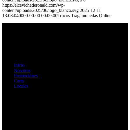
https://elcevichederonald.com/wp-
content/uploads/2025/06/logo_blanco.svg
2025-12-11
13:08:04
0000-00-00 00:00:00
Trucos Tragamonedas Online
El Ceviche de Ronald es un negocio local especializado en comida
marina, con un enfoque en ofrecer productos frescos y auténticos de
la gastronomía peruana.
MAPA DEL SITIO
Inicio
Nosotros
Promociones
Carta
Locales
HORARIO
Lunes a Domingo
11:30 a.m. – 4:30 p.m.
TE ESCUCHAMOS